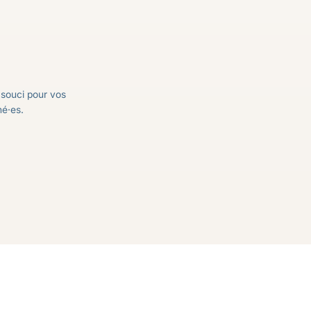
 souci pour vos
né·es.