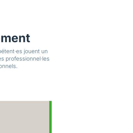
ement
mpétent·es jouent un
es professionnel·les
onnels.