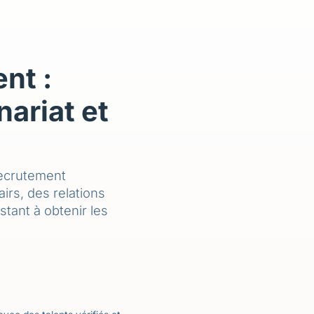
nt :
nariat et
ecrutement
irs, des relations
tant à obtenir les