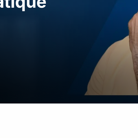
atique
Guidewire