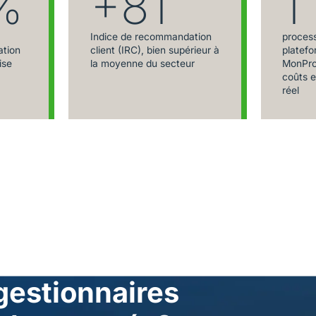
%
+81
1
Indice de recommandation
process
ation
client (IRC), bien supérieur à
platefo
ise
la moyenne du secteur
MonPro
coûts e
réel
 gestionnaires