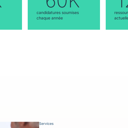
K
60K
1
candidatures soumises
ressour
chaque année
actuell
Services