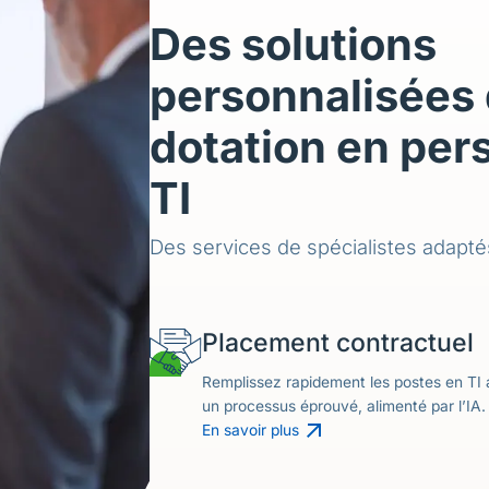
Des solutions
personnalisées
dotation en per
TI
Des services de spécialistes adapté
Placement contractuel
Remplissez rapidement les postes en TI a
un processus éprouvé, alimenté par l’IA.
En savoir plus