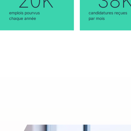
20K
38
emplois pourvus
candidatures reçues
chaque année
par mois