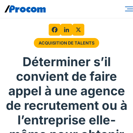
Skip
to
content
Services-conseils
Solutions de main-d’œuvre
Facebook
LinkedIn
X
ACQUISITION DE TALENTS
Spécialités
Déterminer s’il
Secteurs
convient de faire
Perspectives
appel à une agence
À propos
de recrutement ou à
Connexion contractuel
l’entreprise elle-
Connexion client