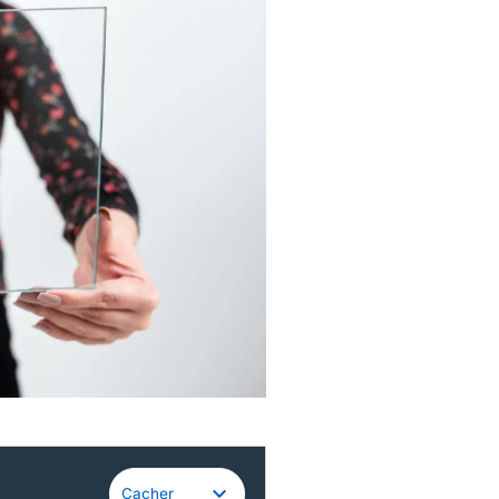
Guidewire
Cacher