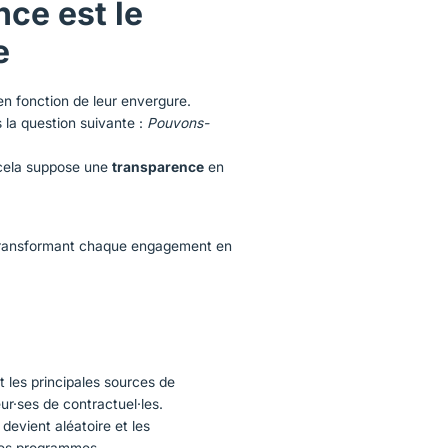
nce est le
e
en fonction de leur envergure.
 la question suivante :
Pouvons-
 cela suppose une
transparence
en
 transformant chaque engagement en
 les principales sources de
eur·ses de contractuel·les.
 devient aléatoire et les
 des programmes.