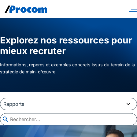
Skip
to
content
Services-conseils
Explorez nos ressources pour
Solutions de main-d’œuvre
mieux recruter
Spécialités
Informations, repères et exemples concrets issus du terrain de la
Secteurs
stratégie de main-d'œuvre.
Perspectives
À propos
Connexion contractuel
Connexion client