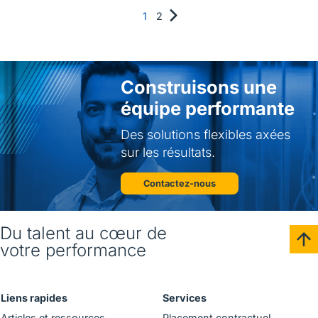
1
2
Construisons une
équipe performante
Des solutions flexibles axées
sur les résultats.
Contactez-nous
Du talent au cœur de
votre performance
Liens rapides
Services
Articles et ressources
Placement contractuel