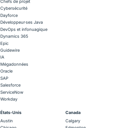
Chefs de projet
Cybersécurité
Dayforce
Développeur·ses Java
DevOps et infonuagique
Dynamics 365
Epic
Guidewire
IA
Mégadonnées
Oracle
SAP
Salesforce
ServiceNow
Workday
États-Unis
Canada
Austin
Calgary
Chicago
Edmonton