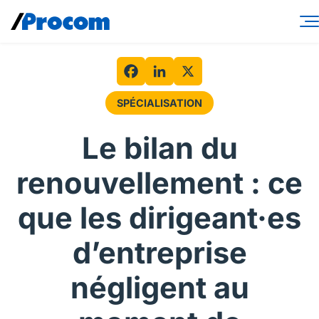
Skip
to
content
Services-conseils
Solutions de main-d’œuvre
Facebook
LinkedIn
X
SPÉCIALISATION
Spécialités
Le bilan du
Secteurs
renouvellement : ce
Perspectives
que les dirigeant·es
À propos
d’entreprise
Connexion contractuel
négligent au
Connexion client