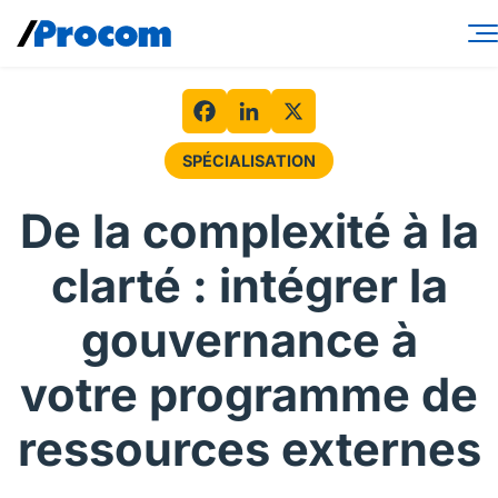
Skip
to
content
Services-conseils
Solutions de main-d’œuvre
Facebook
LinkedIn
X
SPÉCIALISATION
Spécialités
De la complexité à la
Secteurs
clarté : intégrer la
Perspectives
gouvernance à
À propos
votre programme de
Connexion contractuel
ressources externes
Connexion client