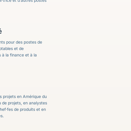
r·trice et d’autres postes
é
ents pour des postes de
ptables et de
 à la finance et à la
s projets en Amérique du
de projets, en analystes
chef·fes de produits et en
es.