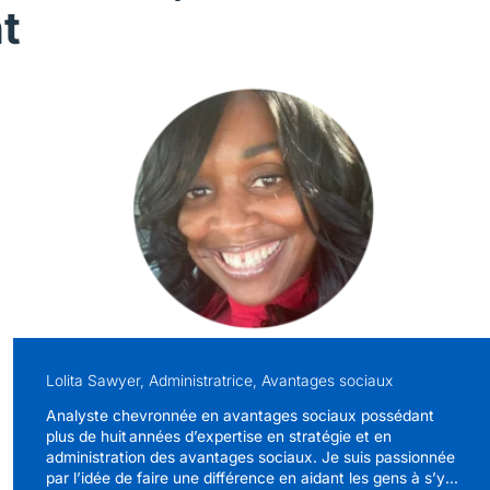
t
Lolita Sawyer, Administratrice, Avantages sociaux
Analyste chevronnée en avantages sociaux possédant
plus de huit années d’expertise en stratégie et en
administration des avantages sociaux. Je suis passionnée
par l’idée de faire une différence en aidant les gens à s’y