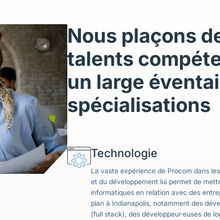
Nous plaçons d
talents compét
un large éventai
spécialisations
Technologie
La vaste expérience de Procom dans les 
et du développement lui permet de mettr
informatiques en relation avec des entre
plan à Indianapolis, notamment des déve
(full stack), des développeur·euses de lo