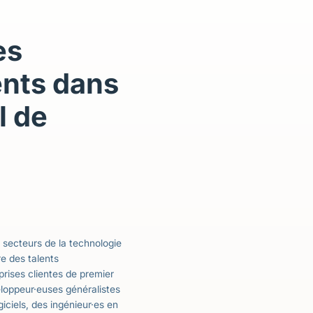
es
ents dans
l de
secteurs de la technologie
e des talents
prises clientes de premier
loppeur·euses généralistes
giciels, des ingénieur·es en