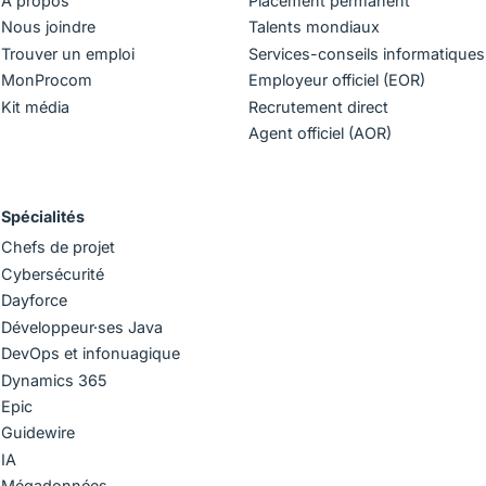
À propos
Placement permanent
Nous joindre
Talents mondiaux
Trouver un emploi
Services-conseils informatiques
MonProcom
Employeur officiel (EOR)
Kit média
Recrutement direct
Agent officiel (AOR)
Spécialités
Chefs de projet
Cybersécurité
Dayforce
Développeur·ses Java
DevOps et infonuagique
Dynamics 365
Epic
Guidewire
IA
Mégadonnées