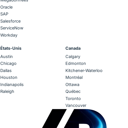
Oracle
SAP
Salesforce
ServiceNow
Workday
États-Unis
Canada
Austin
Calgary
Chicago
Edmonton
Dallas
Kitchener-Waterloo
Houston
Montréal
Indianapolis
Ottawa
Raleigh
Québec
Toronto
Vancouver