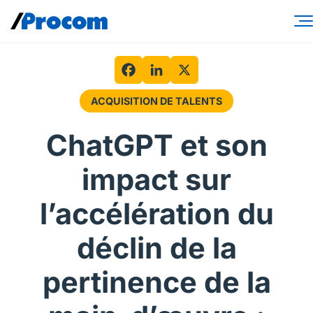
Skip
to
content
Services-conseils
Solutions de main-d’œuvre
Facebook
LinkedIn
X
ACQUISITION DE TALENTS
Spécialités
ChatGPT et son
Secteurs
impact sur
Perspectives
l’accélération du
À propos
déclin de la
Connexion contractuel
pertinence de la
Connexion client