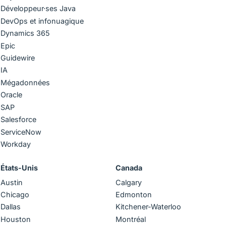
Développeur·ses Java
DevOps et infonuagique
Dynamics 365
Epic
Guidewire
IA
Mégadonnées
Oracle
SAP
Salesforce
ServiceNow
Workday
États-Unis
Canada
Austin
Calgary
Chicago
Edmonton
Dallas
Kitchener-Waterloo
Houston
Montréal