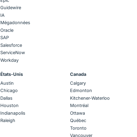
Epic
Guidewire
IA
Mégadonnées
Oracle
SAP
Salesforce
ServiceNow
Workday
États-Unis
Canada
Austin
Calgary
Chicago
Edmonton
Dallas
Kitchener-Waterloo
Houston
Montréal
Indianapolis
Ottawa
Raleigh
Québec
Toronto
Vancouver