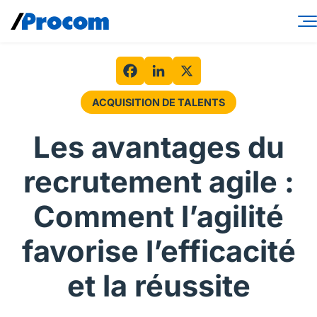
Skip
to
content
Services-conseils
Solutions de main-d’œuvre
Facebook
LinkedIn
X
ACQUISITION DE TALENTS
Spécialités
Les avantages du
Secteurs
recrutement agile :
Perspectives
Comment l’agilité
À propos
favorise l’efficacité
Connexion contractuel
et la réussite
Connexion client