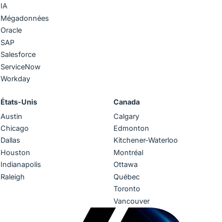
IA
Mégadonnées
Oracle
SAP
Salesforce
ServiceNow
Workday
États-Unis
Canada
Austin
Calgary
Chicago
Edmonton
Dallas
Kitchener-Waterloo
Houston
Montréal
Indianapolis
Ottawa
Raleigh
Québec
Toronto
Vancouver