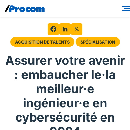
Skip
to
content
Services-conseils
Solutions de main-d’œuvre
Facebook
LinkedIn
X
ACQUISITION DE TALENTS
SPÉCIALISATION
Spécialités
Assurer votre avenir
Secteurs
: embaucher le·la
Perspectives
meilleur·e
À propos
ingénieur·e en
Connexion contractuel
cybersécurité en
Connexion client