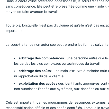
Dans le cadre d’une prestation occasionnelle, la sous-traitance n
sans conséquence. Elle peut être présentée comme une « aide », u
moyen de faire avancer le travail.
Toutefois, lorsqu’elle n’est pas divulguée et qu’elle n’est pas enca
importants.
La sous-traitance non autorisée peut prendre les formes suivante
arbitrage des compétences :
une personne autre que le·l
les parties les plus complexes ou techniques du travail;
arbitrage des coûts :
une main-d’œuvre à moindre coût e
ni l’approbation du·de la client·e;
exploitation des accès :
des identifiants approuvés sont 
non autorisées l’accès aux systèmes, aux données ou aux e
Cela est important, car les programmes de ressources externes repo
responsabilisation définie et des accès contrôlés. Lorsque le trav