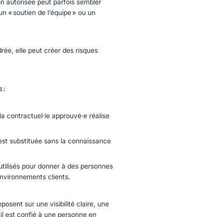
on autorisée peut parfois sembler
n « soutien de l’équipe » ou un
drée, elle peut créer des risques
s :
a contractuel·le approuvé·e réalise
st substituée sans la connaissance
utilisés pour donner à des personnes
nvironnements clients.
sent sur une visibilité claire, une
ail est confié à une personne en